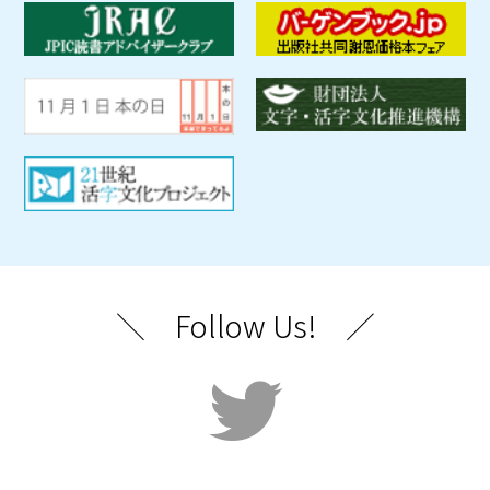
＼ Follow Us! ／