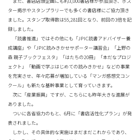
また、書店店頭企画にも約3,000書店様が参加頂き、ポス
ター掲示やスタンプラリーでも多くの書店様にご協力頂き
ました。スタンプ取得数は55,281回となり、前回の3倍を記
録しました。
「読書推進」ではその他にも「JPIC読書アドバイザー養
成講座」や「JPIC読みきかせサポーター講習会」「上野の
森 親子ブックフェスタ」「はたちの20冊」「本だなプロジ
ェクト」「動画で学ぶはじめての読みきかせ」などの事業
を充実させ、年々応募が増加している「マンガ感想文コン
クール」も新たな基幹事業として育っていきます。
次に「産業振興」ですが、こちらにも昨年大きな進展が
ありました。
ついに各省協力のもと、6月に「書店活性化プラン」が発
表されました。
しかし、その具体的な実施はまだまだこれからであり、