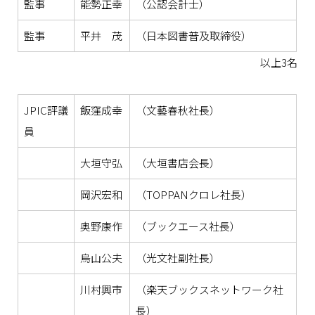
監事
能勢正幸
（公認会計士）
監事
平井 茂
（日本図書普及取締役）
以上3名
JPIC評議
飯窪成幸
（文藝春秋社長）
員
大垣守弘
（大垣書店会長）
岡沢宏和
（TOPPANクロレ社長）
奥野康作
（ブックエース社長）
烏山公夫
（光文社副社長）
川村興市
（楽天ブックスネットワーク社
長）