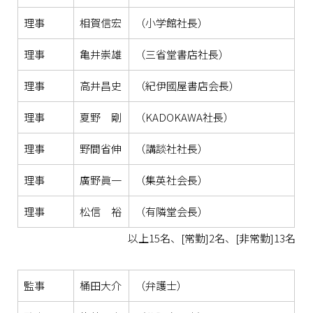
理事
相賀信宏
（小学館社長）
理事
亀井崇雄
（三省堂書店社長）
理事
高井昌史
（紀伊國屋書店会長）
理事
夏野 剛
（KADOKAWA社長）
理事
野間省伸
（講談社社長）
理事
廣野眞一
（集英社会長）
理事
松信 裕
（有隣堂会長）
以上15名、[常勤]2名、[非常勤]13名
監事
桶田大介
（弁護士）