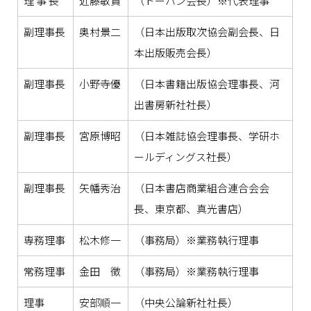
理 事 長
近藤敏貴
（トーハン会長）※代表理事
副理事長
奥村景二
（日本出版取次協会副会長、日
本出版販売会長）
副理事長
小野寺優
（日本書籍出版協会理事長、河
出書房新社社長）
副理事長
宮原博昭
（日本雑誌協会理事長、学研ホ
ールディングス社長）
副理事長
矢幡秀治
（日本書店商業組合連合会会
長、東京都、真光書店）
専務理事
松木修一
（事務局）※業務執行理事
常務理事
金田 徴
（事務局）※業務執行理事
理事
安部順一
（中央公論新社社長）