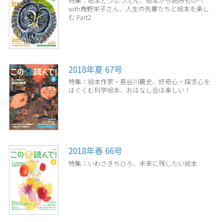
特集：絵本どうぶつえん、絵本から読みものへ
with角野栄子さん、人生の先輩たちと絵本を楽し
む Part2
2018年夏 67号
特集：絵本作家・長谷川義史、好奇心・探求心を
はぐくむ科学絵本、おはなし会は楽しい！
2018年春 66号
特集：いわさきちひろ、未来に残したい絵本