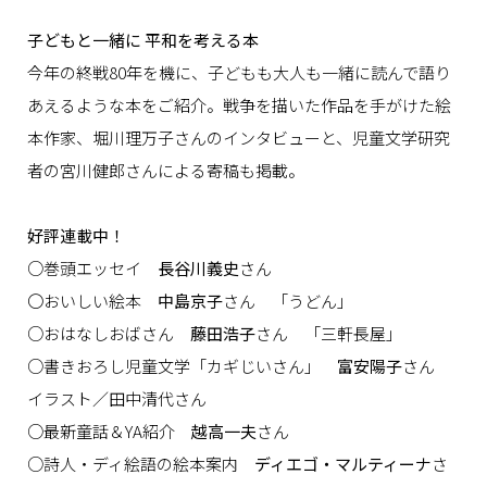
子どもと一緒に 平和を考える本
今年の終戦80年を機に、子どもも大人も一緒に読んで語り
あえるような本をご紹介。戦争を描いた作品を手がけた絵
本作家、堀川理万子さんのインタビューと、児童文学研究
者の宮川健郎さんによる寄稿も掲載。
好評連載中！
○巻頭エッセイ
長谷川義史
さん
〇おいしい絵本
中島京子
さん 「うどん」
○おはなしおばさん
藤田浩子
さん 「三軒長屋」
○書きおろし児童文学「カギじいさん」
富安陽子
さん
イラスト／田中清代さん
○最新童話＆YA紹介
越高一夫
さん
○詩人・ディ絵語の絵本案内
ディエゴ・マルティーナ
さ