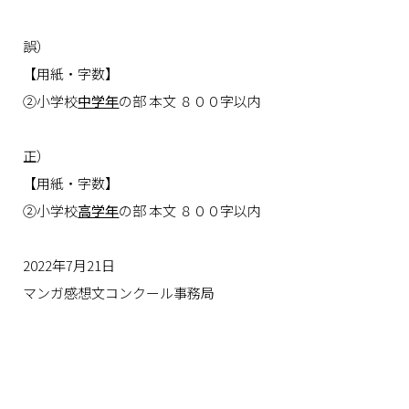
誤）
【用紙・字数】
②小学校
中学年
の部 本文 ８００字以内
正）
【用紙・字数】
②小学校
高学年
の部 本文 ８００字以内
2022年7月21日
マンガ感想文コンクール事務局