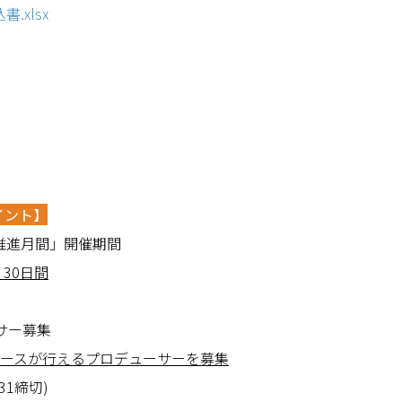
書.xlsx
ポイント】
の読書推進月間」開催期間
）
30
日間
ーサー募集
ース
が
行えるプロデューサ
ー
を募集
1締切)