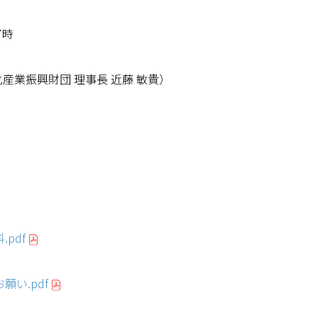
7
時
業振興財団 理事長 近藤 敏貴）
.pdf
お願い.pdf