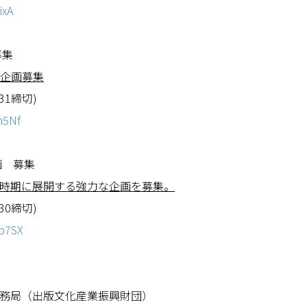
ixA
募集
企画募集
1締切)
m5Nf
企画 募集
時期に展開する強力な企画を募集
。
0締切)
cb7SX
員会事務局（出版文化産業振興財団）