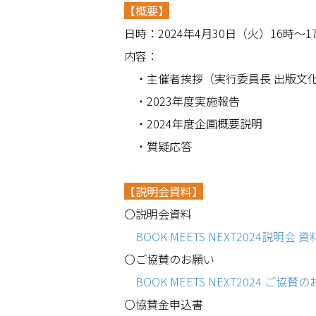
【概要】
日時：
2024
年
4
月
30
日（火）
16
時～
1
内容：
・主催者挨拶（実行委員長 出版文化産
・2023年度実施報告
・2024年度企画概要説明
・質疑応答
【説明会資料】
〇説明会資料
BOOK MEETS NEXT2024説明会 資料
〇ご協賛のお願い
BOOK MEETS NEXT2024 ご協賛の
〇協賛金申込書