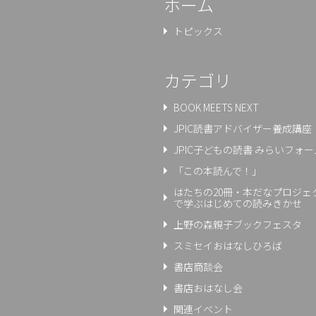
ホーム
トピックス
カテゴリ
BOOK MEETS NEXT
JPIC読書アドバイザー養成講座
JPIC子どもの読書 みらいフォー
「この本読んで！」
はたちの20冊・本だなプロジェ
で学ぶはじめての読みきかせ
上野の森親⼦ブックフェスタ
スミセイおはなしひろば
書店商談会
書店おはなし会
関連イベント