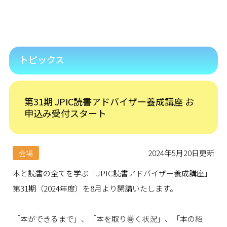
トピックス
第31期 JPIC読書アドバイザー養成講座 お
申込み受付スタート
2024年5月20日更新
会場
本と読書の全てを学ぶ「JPIC読書アドバイザー養成講座」
第
31
期（
2024
年度）を
8
月より開講いたします。
「本ができるまで」、「本を取り巻く状況」、「本の紹