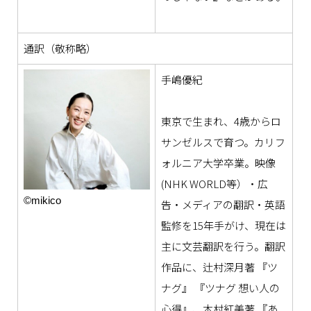
通訳（敬称略）
手嶋優紀
東京で生まれ、4歳からロ
サンゼルスで育つ。カリフ
ォルニア大学卒業。映像
(NHK WORLD等）・広
©mikico
告・メディアの翻訳・英語
監修を15年手がけ、現在は
主に文芸翻訳を行う。翻訳
作品に、辻村深月著 『ツ
ナグ』 『ツナグ 想い人の
心得』、木村紅美著 『あ