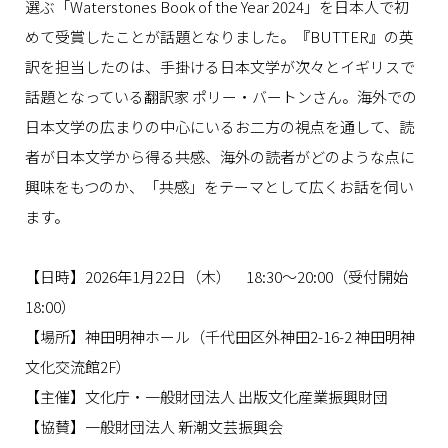
選ぶ「
Waterstones Book of the Year 2024
」を日本人で初
めて受賞したことが話題となりました。『
BUTTER
』の英
訳を担当したのは、手掛ける日本文学が次々とイギリスで
話題となっている翻訳家 ポリー・バートンさん。海外での
日本文学の広まりの中心にいるお二方の視点を通して、読
者が日本文学から得る共感、海外の読者がどのような点に
興味をもつのか、「共感」をテーマとして広くお話を伺い
ます。
【日時】
2026
年
1
月
22
日（木）
18:30
～
20:00（受付開始
18:00）
【場所】神田明神ホール（千代田区外神田
2-16-2
神田明神
文化交流館
2F
）
【主催】文化庁・一般財団法人 出版文化産業振興財団
【協賛】一般財団法人 新潮文芸振興会