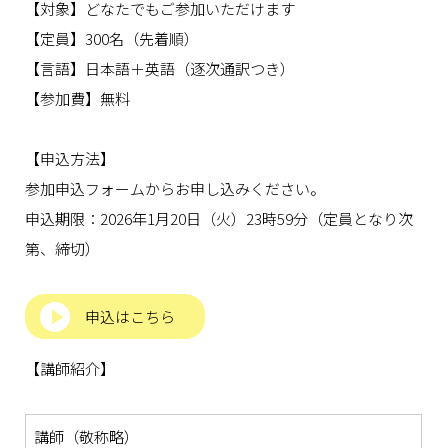
【対象】どなたでもご参加いただけます
【定員】
300
名（先着順）
【言語】日本語＋英語（逐次通訳つき）
【参加費】無料
【申込方法】
参加申込フォームからお申し込みください。
申込期限：
2026
年
1
月
20
日（火）
23
時
59
分（定員となり次
第、締切）
申込はこちら
【講師紹介】
講師（敬称略）