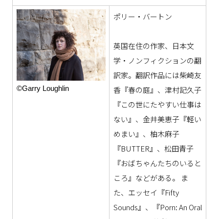
ポリー・バートン
英国在住の作家、日本文
学・ノンフィクションの翻
訳家。翻訳作品には柴崎友
©Garry Loughlin
香『春の庭』、津村記久子
『この世にたやすい仕事は
ない』、金井美恵子『軽い
めまい』、柚木麻子
『BUTTER』、松田青子
『おばちゃんたちのいると
ころ』などがある。 ま
た、エッセイ『Fifty
Sounds』、『Porn: An Oral