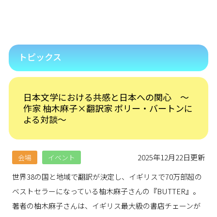
トピックス
日本文学における共感と日本への関心 ～
作家 柚木麻子×翻訳家 ポリー・バートンに
よる対談～
2025年12月22日更新
会場
イベント
世界
38
の国と地域で翻訳が決定し、イギリスで
70
万部超の
ベストセラーになっている柚木麻子さんの『
BUTTER
』。
著者の柚木麻子さんは、イギリス最大級の書店チェーンが